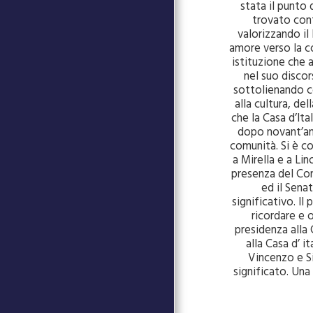
DAVID MARINO AT CASA
stata il punto 
D'ITALIA
trovato conf
valorizzando il 
ITALEA - MINISTERO DEGLI
AFFARI ESTERI
amore verso la c
istituzione che 
GALA CASA D'ITALIA 2024
nel suo discor
GOLF CASA D'ITALIA
sottolienando co
alla cultura, de
CORSI DI LINGUA ITALIANA
che la Casa d’Ita
TESSERAMENTO
dopo novant’ann
comunità. Si è c
PATRIMONIO CULTURALE
a Mirella e a Li
presenza del Con
CHI SIAMO
ed il Sena
significativo. I
I NOSTRI IMPEGNI
ricordare e 
AFFITTA I NOSTRI SPAZI
presidenza alla 
alla Casa d’ i
CINEMA PUBLIC
Vincenzo e Si
CONTATTI
significato. Una
ISCRIVITI ALLA NOSTRA
NEWSLETTER