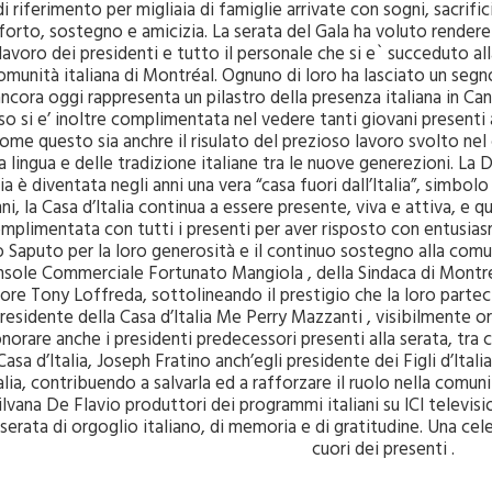
di riferimento per migliaia di famiglie arrivate con sogni, sacrifi
orto, sostegno e amicizia. La serata del Gala ha voluto rendere
lavoro dei presidenti e tutto il personale che si e` succeduto alla
omunità italiana di Montréal. Ognuno di loro ha lasciato un se
ancora oggi rappresenta un pilastro della presenza italiana in C
so si e’ inoltre complimentata nel vedere tanti giovani presenti al
me questo sia anchre il risulato del prezioso lavoro svolto nel 
lla lingua e delle tradizione italiane tra le nuove generezioni. 
lia è diventata negli anni una vera “casa fuori dall’Italia”, simbo
i, la Casa d’Italia continua a essere presente, viva e attiva, e
omplimentata con tutti i presenti per aver risposto con entusias
no Saputo per la loro generosità e il continuo sostegno alla comu
sole Commerciale Fortunato Mangiola , della Sindaca di Montréa
tore Tony Loffreda, sottolineando il prestigio che la loro par
l presidente della Casa d’Italia Me Perry Mazzanti , visibilmente
onorare anche i presidenti predecessori presenti alla serata, tra 
Casa d’Italia, Joseph Fratino anch’egli presidente dei Figli d’Itali
talia, contribuendo a salvarla ed a rafforzare il ruolo nella comu
lvana De Flavio produttori dei programmi italiani su ICI televisi
 serata di orgoglio italiano, di memoria e di gratitudine. Una c
cuori dei presenti .