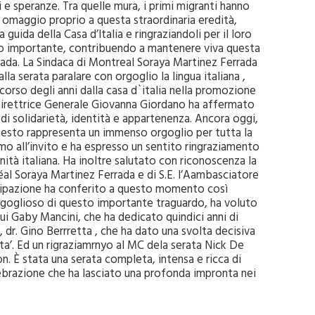
ci e speranze. Tra quelle mura, i primi migranti hanno
 omaggio proprio a questa straordinaria eredità,
 guida della Casa d’Italia e ringraziandoli per il loro
gno importante, contribuendo a mantenere viva questa
anada. La Sindaca di Montreal Soraya Martinez Ferrada
la serata paralare con orgoglio la lingua italiana ,
corso degli anni dalla casa d`italia nella promozione
La Direttrice Generale Giovanna Giordano ha affermato
lo di solidarietà, identità e appartenenza. Ancora oggi,
 questo rappresenta un immenso orgoglio per tutta la
mo all’invito e ha espresso un sentito ringraziamento
nità italiana. Ha inoltre salutato con riconoscenza la
l Soraya Martinez Ferrada e di S.E. l’Aambasciatore
tecipazione ha conferito a questo momento così
 orgoglioso di questo importante traguardo, ha voluto
cui Gaby Mancini, che ha dedicato quindici anni di
a, dr. Gino Berrretta , che ha dato una svolta decisiva
nita’. Ed un rigraziamrnyo al MC dela serata Nick De
on. È stata una serata completa, intensa e ricca di
elebrazione che ha lasciato una profonda impronta nei