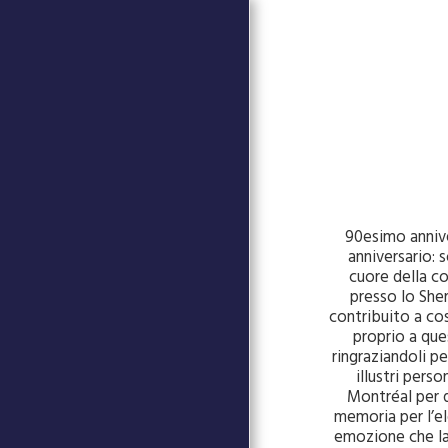
90esimo anniv
PAGINA INIZIALE
anniversario: 
EVENTI
cuore della co
presso lo She
LA SETTIMANA DELLA
contribuito a cos
CUCINA ITALIANA NEL
MONDO (VIDEO)
proprio a ques
ringraziandoli pe
CENTRO STUDI CANADESI
illustri pers
80° ANNIVERSARIO DELLA
Montréal per q
FINE DELLA SECONDA
memoria per l’el
GUERRA MONDIALEVEBTI
emozione che la C