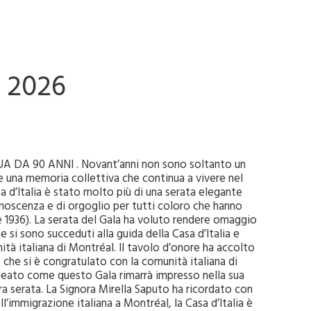
 2026
UA DA 90 ANNI . Novant’anni non sono soltanto un
e una memoria collettiva che continua a vivere nel
sa d’Italia è stato molto più di una serata elegante
oscenza e di orgoglio per tutti coloro che hanno
e 1936). La serata del Gala ha voluto rendere omaggio
e si sono succeduti alla guida della Casa d’Italia e
nità italiana di Montréal. Il tavolo d’onore ha accolto
, che si è congratulato con la comunità italiana di
neato come questo Gala rimarrà impresso nella sua
ra serata. La Signora Mirella Saputo ha ricordato con
ll’immigrazione italiana a Montréal, la Casa d’Italia è