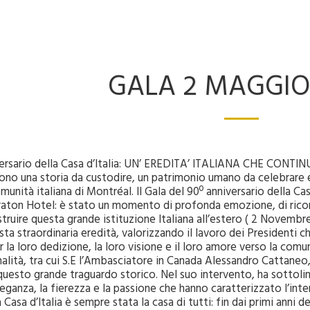
GALA 2 MAGGIO
ersario della Casa d’Italia: UN’ EREDITA’ ITALIANA CHE CONTIN
sono una storia da custodire, un patrimonio umano da celebrare 
munità italiana di Montréal. Il Gala del 90º anniversario della Ca
raton Hotel: è stato un momento di profonda emozione, di ricon
truire questa grande istituzione Italiana all’estero ( 2 Novembr
ta straordinaria eredità, valorizzando il lavoro dei Presidenti ch
r la loro dedizione, la loro visione e il loro amore verso la comu
onalità, tra cui S.E l’Ambasciatore in Canada Alessandro Cattaneo
uesto grande traguardo storico. Nel suo intervento, ha sottoli
eganza, la fierezza e la passione che hanno caratterizzato l’inte
asa d’Italia è sempre stata la casa di tutti: fin dai primi anni de