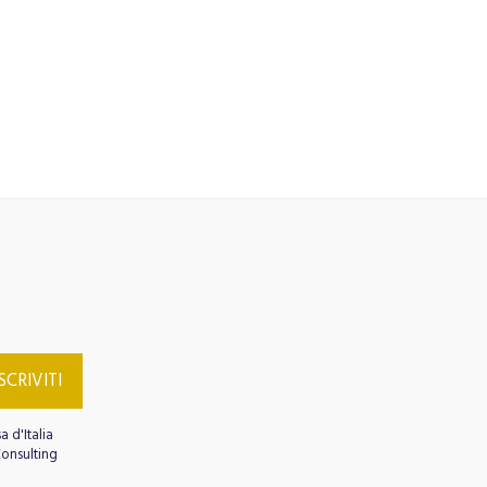
DI LINGUA ITALIANA
TESSERAMENTO
IVITI ALLA NOSTRA NEWSLETTER
Testimonianze
SPETTACOLO
ISCRIVITI
a d'Italia
Consulting