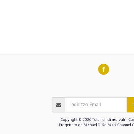
AVID MARINO AT CASA D'ITALIA
CORSI 
GOLF CASA D'ITALIA
DONA
Contatti
ISCR
I Nostri Impegni
Cinema Public
ARTE MUSICA 
Copyright © 2026 Tutti i diritti riservati -
Cas
Progettato da
Michael Di Re Multi-Channel 