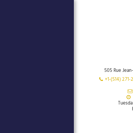
505 Rue Jean-
PAGINA INIZIALE
+1-(514) 271-
EVENTI
LA SETTIMANA DELLA
CUCINA ITALIANA NEL
MONDO (VIDEO)
Tuesday
CENTRO STUDI CANADESI
80° ANNIVERSARIO DELLA
FINE DELLA SECONDA
GUERRA MONDIALEVEBTI