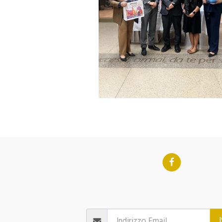
AVID MARINO AT CASA D'ITALIA
CORSI 
GOLF CASA D'ITALIA
DONA
Contatti
ISCR
I Nostri Impegni
Cinema Public
ARTE MUSICA 