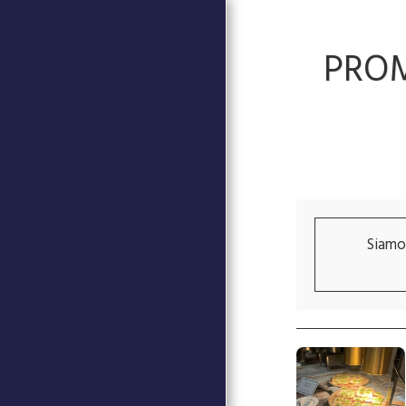
PROM
PAGINA INIZIALE
Siamo 
EVENTI
LA SETTIMANA DELLA
CUCINA ITALIANA NEL
MONDO (VIDEO)
CENTRO STUDI CANADESI
80° ANNIVERSARIO DELLA
FINE DELLA SECONDA
GUERRA MONDIALEVEBTI