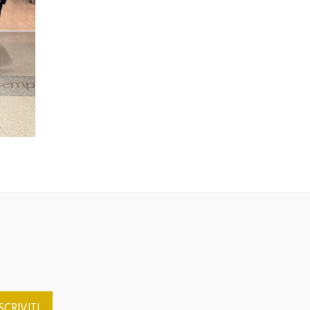
DI LINGUA ITALIANA
TESSERAMENTO
IVITI ALLA NOSTRA NEWSLETTER
Testimonianze
SPETTACOLO
ISCRIVITI