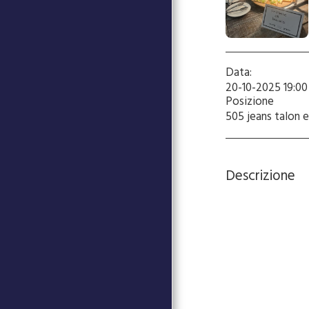
DAVID MARINO AT CASA
D'ITALIA
ITALEA - MINISTERO DEGLI
AFFARI ESTERI
GALA CASA D'ITALIA 2024
Data:
GOLF CASA D'ITALIA
20-10-2025 19:00 
Posizione
CORSI DI LINGUA ITALIANA
505 jeans talon e
TESSERAMENTO
PATRIMONIO CULTURALE
Descrizione
CHI SIAMO
I NOSTRI IMPEGNI
AFFITTA I NOSTRI SPAZI
CINEMA PUBLIC
CONTATTI
ISCRIVITI ALLA NOSTRA
NEWSLETTER