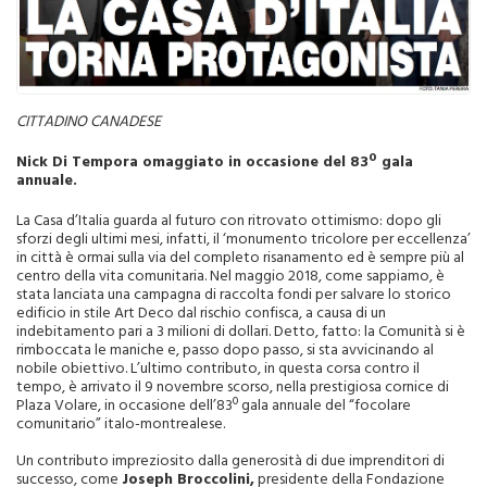
CITTADINO CANADESE
Nick Di Tempora omaggiato in occasione del 83º gala
annuale.
La Casa d’Italia guarda al futuro con ritrovato ottimismo: dopo gli
sforzi degli ultimi mesi, infatti, il ‘monumento tricolore per eccellenza’
in città è ormai sulla via del completo risanamento ed è sempre più al
centro della vita comunitaria. Nel maggio 2018, come sappiamo, è
stata lanciata una campagna di raccolta fondi per salvare lo storico
edificio in stile Art Deco dal rischio confisca, a causa di un
indebitamento pari a 3 milioni di dollari. Detto, fatto: la Comunità si è
rimboccata le maniche e, passo dopo passo, si sta avvicinando al
nobile obiettivo. L’ultimo contributo, in questa corsa contro il
tempo, è arrivato il 9 novembre scorso, nella prestigiosa cornice di
Plaza Volare, in occasione dell’83º gala annuale del “focolare
comunitario” italo-montrealese.
Un contributo impreziosito dalla generosità di due imprenditori di
successo, come
Joseph Broccolini,
presidente della Fondazione