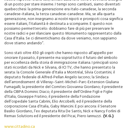
di un posto per stare insieme. I tempi sono cambiati, siamo diventati
quebecchesi: la prima generazione era italo-canadese, la seconda
canadese-italiana, la terza canadese-canadese. Ma, se alla quarta
generazione, non insegnamo ai nostri nipoti e pronipoti cosa significa
essere italiani, l’italianità è destinata a scomparire. E questo non
possiamo permettercelo: dobbiamo fare di più per preservare le
nostre radici e per rilanciare questo Monumento rappresentato dalla
Casa d’Italia. Se ci dimentichiamo da dove veniamo, non sappiamo
dove stiamo andando”.
Sono stati oltre 450 gli ospiti che hanno risposto all’appello per
onorare il passato, il presente ma soprattutto il futuro del simbolo
per eccellenza della storia di immigrazione italiana. I principali sono
stati ricordati da Nick e Silvana, di ICI TV, che hanno presentato la
serata: la Console Generale d’Italia a Montréal, Silvia Costantini; il
deputato federale di Alfred-Pellan Angelo Iacono; la Sindaca
dell’arrondissment di Villeray–Saint-Michel–Parc-Extension Giuliana
Fumagalli; la presidente del Comites Giovanna Giordano; il presidente
della CIBPA Dominic Diaco; il presidente dell’Ordine Figli e Figlie
d’Italia, Giuseppe Fratino; il presidente della Fondazione
dell’ospedale Santa Cabrini, Elio Arcobelli; ed il presidente della
corporazione Casa d’Italia, Gaby Mancini. E poi ancora: il Senatore
Basilio Giordano, l’ex deputata Rita De Santis, Nick e Nancy Forlini di
Remax Solutions ed il presidente del Picai, Piero Iannuzzi.
(V.G.)
www.cittadino.ca