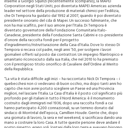
insieme a Giorgio Squinzi (recentemente scomparso), la MAPEI
Corporation negli Stati Uniti, poi diventata MAPEI Americas: azienda
leader nel settore della produzione di materiali chimici per l’edilizia,
che Di Tempora ha guidato dal 1992 al 2007, quando è poi diventato
presidente onorario del cda di Mapei. Un successo fulminante, che
non ha mai scalfito, per il suo amore per l’Italia. Di Tempora è
diventato governatore della Fondazione Comunitaria Italo-
Canadese, presidente della Fondazione Santa Cabrini e co-presidente
d’onore della raccolta fondi per il progetto
d’ingradimento/ristrutturazione della Casa d’Italia. Dove lo stesso Di
Tempora si recava col padre, negli anni ’50, per svolgere i lavori
giornalieri offerti sul posto dai contrattori. Un impegno filantropico e
umanitario riconosciuto dalla sua Italia, che nel 2010 lo ha premiato
con il prestigioso titolo onorifico di Cavaliere dell’Ordine al Merito
della Repubblica.
“La vita è stata difficile agli inizi – ha raccontato Nick Di Tempora -: i
quebecchesi non ci vedevano di buon occhio, ma dopo tanti anni ho
capito che non avrei potuto scegliere un Paese ed una Provincia
migliori, nel lasciare l’Italia. La Casa d’Italia è il posto col significato più
profondo per gli italiani in tutto il Nord America: è il monumento
costruito dagli immigrati nel 1936, dopo una raccolta fondi a cui
hanno partecipato 4.200 connazionali, su un terreno donato dal
sindaco di Montréal dell’epoca, Camillien Houde. Gente che, dopo
una giornata di lavoro, la sera e nel weekend, si sacrificava dando una
mano a costruire la loro Casa. A tutte queste persone deve andare il
nostro rispetto: erano soli, lontani dalla loro terra e avevano bisogno