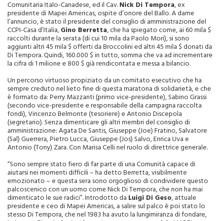
Comunitaria Italo-Canadese, ed il Cav.
Nick Di Tempora
, ex
presidente di Mapei Americas, ospite d’onore del Ballo. A darne
l’annuncio, è stato il presidente del consiglio di amministrazione del
CCPI-Casa d’Italia,
Gino Berretta
, che ha spiegato come, ai 60 mila $
raccolti durante la serata (di cui 10 mila da Paolo Mori), si sono
aggiunti altri 45 mila $ offerti da Broccolini ed altri 45 mila $ donati da
Di Tempora. Quindi, 160.000 $ in tutto, somma che va ad incrementare
la cifra di 1 milione e 800 $ già rendicontata e messa a bilancio.
Un percorso virtuoso propiziato da un comitato esecutivo che ha
sempre creduto nel lieto fine di questa maratona di solidarietà, e che
è formato da: Perry Mazzanti (primo vice-presidente), Sabino Grassi
(secondo vice-presidente e responsabile della campagna raccolta
fondi), Vincenzo Belmonte (tesoriere) e Antonio Discepola
(segretario). Senza dimenticare gli altri membri del consiglio di
amministrazione: Agata De Santis, Giuseppe (Joe) Fratino, Salvatore
(Sal) Guerrera, Pietro Lucca, Giuseppe (Jos) Salvo, Enrica Uva e
Antonio (Tony) Zara. Con Marisa Celli nel ruolo di direttrice generale.
“Sono sempre stato fiero di far parte di una Comunità capace di
aiutarsi nei momenti difficili – ha detto Berretta, visibilmente
emozionato – e questa sera sono orgoglioso di condividere questo
palcoscenico con un uomo come Nick Di Tempora, che non ha mai
dimenticato le sue radici”. Introdotto da
Luigi Di Geso
, attuale
presidente e ceo di Mapei Americas, a salire sul palco è poi stato lo
stesso Di Tempora, che nel 1983 ha avuto la lungimiranza di fondare,