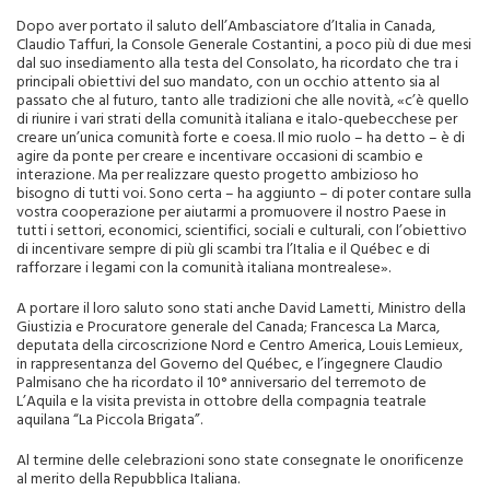
Dopo aver portato il saluto dell’Ambasciatore d’Italia in Canada,
Claudio Taffuri, la Console Generale Costantini, a poco più di due mesi
dal suo insediamento alla testa del Consolato, ha ricordato che tra i
principali obiettivi del suo mandato, con un occhio attento sia al
passato che al futuro, tanto alle tradizioni che alle novità, «c’è quello
di riunire i vari strati della comunità italiana e italo-quebecchese per
creare un’unica comunità forte e coesa. Il mio ruolo – ha detto – è di
agire da ponte per creare e incentivare occasioni di scambio e
interazione. Ma per realizzare questo progetto ambizioso ho
bisogno di tutti voi. Sono certa – ha aggiunto – di poter contare sulla
vostra cooperazione per aiutarmi a promuovere il nostro Paese in
tutti i settori, economici, scientifici, sociali e culturali, con l’obiettivo
di incentivare sempre di più gli scambi tra l’Italia e il Québec e di
rafforzare i legami con la comunità italiana montrealese».
A portare il loro saluto sono stati anche David Lametti, Ministro della
Giustizia e Procuratore generale del Canada; Francesca La Marca,
deputata della circoscrizione Nord e Centro America, Louis Lemieux,
in rappresentanza del Governo del Québec, e l’ingegnere Claudio
Palmisano che ha ricordato il 10° anniversario del terremoto de
L’Aquila e la visita prevista in ottobre della compagnia teatrale
aquilana “La Piccola Brigata”.
Al termine delle celebrazioni sono state consegnate le onorificenze
al merito della Repubblica Italiana.