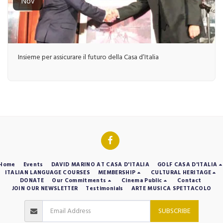
Nov
Insieme per assicurare il futuro della Casa d’Italia
Home
Events
DAVID MARINO AT CASA D'ITALIA
GOLF CASA D'ITALIA
ITALIAN LANGUAGE COURSES
MEMBERSHIP
CULTURAL HERITAGE
DONATE
Our Commitments
Cinema Public
Contact
JOIN OUR NEWSLETTER
Testimonials
ARTE MUSICA SPETTACOLO
SUBSCRIBE