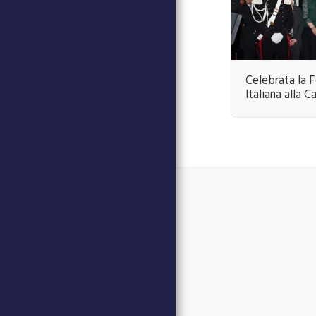
ARTE MUSICA SPETTACOLO
Celebrata la 
Italiana alla Ca
Home
Events
DAVID MAR
DONATE
Our Commitmen