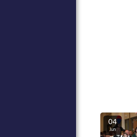
DAVID MARINO AT CASA
D'ITALIA
ITALEA - MINISTERO DEGLI
AFFARI ESTERI
GALA CASA D'ITALIA 2024
GOLF CASA D'ITALIA
ITALIAN LANGUAGE
COURSES
MEMBERSHIP
CULTURAL HERITAGE
WHO WE ARE
OUR COMMITMENTS
RENT OUR SPACE
CINEMA PUBLIC
CONTACT
04
JOIN OUR NEWSLETTER
Jun
TESTIMONIALS