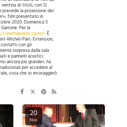
entina di titoli, con 12
e prevede la proiezione del
er», film presentato in
ttobre 2020. Domenica 5
 Garrone. Per la
://cinemapublic.ca/en/
. È
Saint-Michel-Parc-Extension,
 contatti con gli
mente sorpresa dalla sala
ti e pannelli acustici.
o ancora più grande», ha
radizionali per accedere al
rale, cosa che io incoraggerò
20
Nov