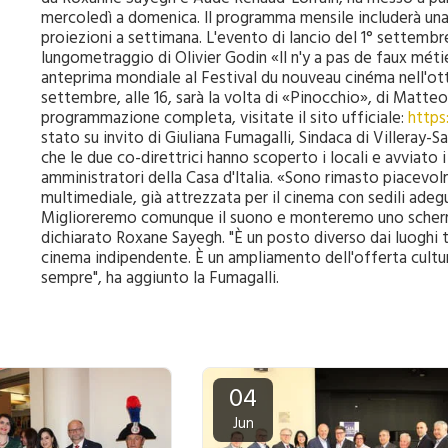
mercoledì a domenica. Il programma mensile includerà una v
proiezioni a settimana. L'evento di lancio del 1° settembr
lungometraggio di Olivier Godin «Il n'y a pas de faux méti
anteprima mondiale al Festival du nouveau cinéma nell'o
settembre, alle 16, sarà la volta di «Pinocchio», di Matteo
programmazione completa, visitate il sito ufficiale:
https
stato su invito di Giuliana Fumagalli, Sindaca di Villeray-
che le due co-direttrici hanno scoperto i locali e avviato i
amministratori della Casa d'Italia. «Sono rimasto piacevol
multimediale, già attrezzata per il cinema con sedili adegua
Miglioreremo comunque il suono e monteremo uno scherm
dichiarato Roxane Sayegh. "È un posto diverso dai luoghi t
cinema indipendente. È un ampliamento dell'offerta cultu
sempre", ha aggiunto la Fumagalli.
04
Jun