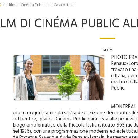
S
I film di Cinéma Public alla Casa d'Italia
FILM DI CINÉMA PUBLIC AL
04
Oct
PHOTO FRAN
Renaud-Lorr
trovato una
d'Italia, per
gestito dall
Public.
MONTRÉAL -
cinematografica in sala sarà a disposizione dei montrealesi 
settembre, quando Cinéma Public darà il via alle proiezioni
luogo emblematico della Piccola Italia (situato 505 rue J
nel 1936), con una programmazione moderna ed eclettica.L
da Roxanne Sayegh e Aude Renaud-Lorrain, ha messo a pun