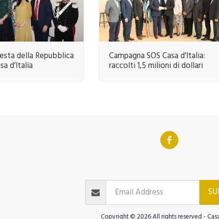
Festa della Repubblica
Campagna SOS Casa d’Italia:
sa d’Italia
raccolti 1,5 milioni di dollari
INO AT CASA D'ITALIA
ITALIAN LANGU
GOLF CASA D'ITALIA
Contact
JOIN OUR NEWSLETTER
Test
ts
Cinema Public
SU
Copyright © 2026 All rights reserved -
Casa