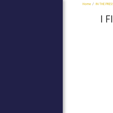
Home
IN THE PRES
I 
HOME
EVENTS
THE WEEK OF THE ITALIAN
CUISINE IN THE WORLD
(VIDEO)
CENTRO STUDI CANADESI
80TH ANNIVERSARY OF THE
END OF THE SECOND
WORLD WAREVEBTI