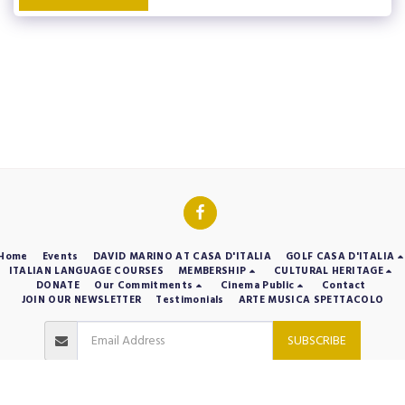
Home
Events
DAVID MARINO AT CASA D'ITALIA
GOLF CASA D'ITALIA
ITALIAN LANGUAGE COURSES
MEMBERSHIP
CULTURAL HERITAGE
DONATE
Our Commitments
Cinema Public
Contact
JOIN OUR NEWSLETTER
Testimonials
ARTE MUSICA SPETTACOLO
SUBSCRIBE
Copyright © 2026 All rights reserved -
Casa d'Italia
Designed by
Michael Di Re Multi-Channel Consulting