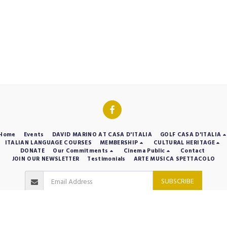
Home
Events
DAVID MARINO AT CASA D'ITALIA
GOLF CASA D'ITALIA
ITALIAN LANGUAGE COURSES
MEMBERSHIP
CULTURAL HERITAGE
DONATE
Our Commitments
Cinema Public
Contact
JOIN OUR NEWSLETTER
Testimonials
ARTE MUSICA SPETTACOLO
SUBSCRIBE
Copyright © 2026 All rights reserved -
Casa d'Italia
Designed by
Michael Di Re Multi-Channel Consulting