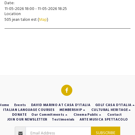
Date:
11-05-2026 18:00 - 11-05-2026 18:25
Location
505 jean talon est (
Map
)
Home
Events
DAVID MARINO AT CASA D'ITALIA
GOLF CASA D'ITALIA
ITALIAN LANGUAGE COURSES
MEMBERSHIP
CULTURAL HERITAGE
DONATE
Our Commitments
Cinema Public
Contact
JOIN OUR NEWSLETTER
Testimonials
ARTE MUSICA SPETTACOLO
SUBSCRIBE